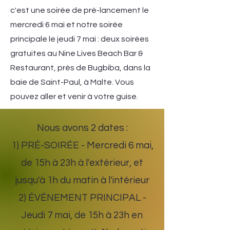
c'est une soirée de pré-lancement le
mercredi 6 mai et notre soirée
principale le jeudi 7 mai : deux soirées
gratuites au Nine Lives Beach Bar &
Restaurant, près de Bugbiba, dans la
baie de Saint-Paul, à Malte. Vous
pouvez aller et venir à votre guise.
Nous avons 2 dates :
1) PRÉ-SOIRÉE - Mercredi 6 mai,
de 15h à 23h à l'extérieur, et
jusqu'à 1h du matin à l'intérieur
2) ÉVÉNEMENT PRINCIPAL -
Jeudi 7 mai, de 15h à 23h en