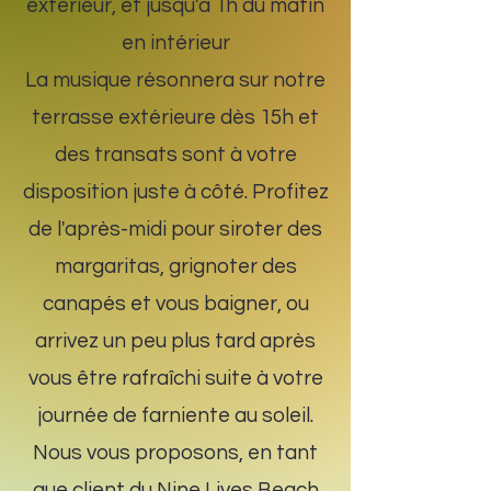
extérieur, et jusqu'à 1h du matin
en intérieur
La musique résonnera sur notre
terrasse extérieure dès 15h et
des transats sont à votre
disposition juste à côté. Profitez
de l'après-midi pour siroter des
margaritas, grignoter des
canapés et vous baigner, ou
arrivez un peu plus tard après
vous être rafraîchi suite à votre
journée de farniente au soleil.
Nous vous proposons, en tant
que client du Nine Lives Beach