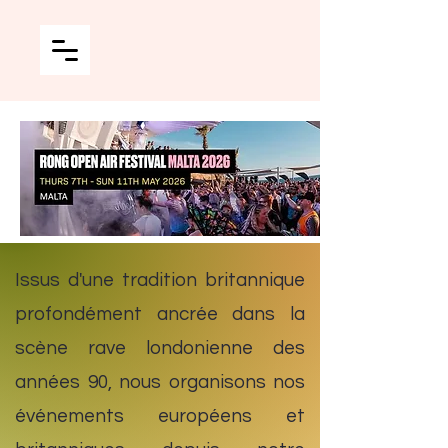
Issus d'une tradition britannique
profondément ancrée dans la
scène rave londonienne des
années 90, nous organisons nos
événements européens et