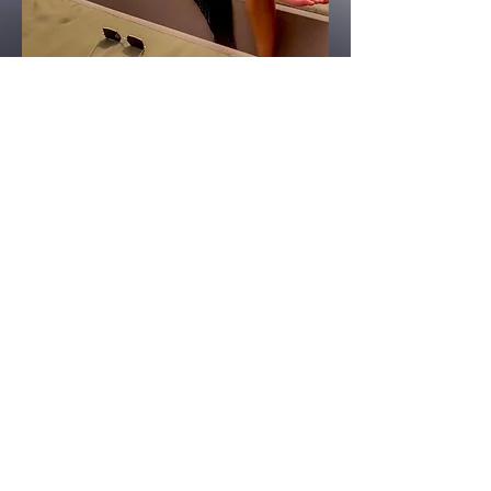
Pour participer à notre
événement et recevoir
votre bon VIP chez Nine
Lives, il vous suffit de
cliquer sur la case rouge
ci-dessous pour